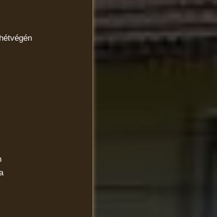
 hétvégén
n
a