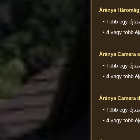
Áránya Háromágya
• Több egy éjsz
•
4
vagy több éj
Áránya Camera suit
• Több egy éjsz
•
4
vagy több éj
Áránya Camera de 
• Több egy éjsz
•
4
vagy több éj