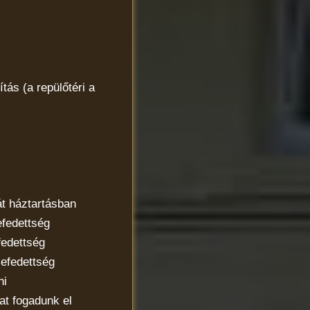
tás (a repülőtéri a
 háztartásban
fedettség
edettség
efedettség
ni
t fogadunk el