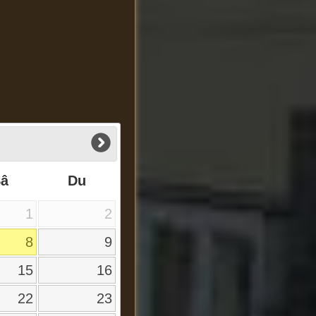
Sâ
Du
1
2
8
9
15
16
22
23