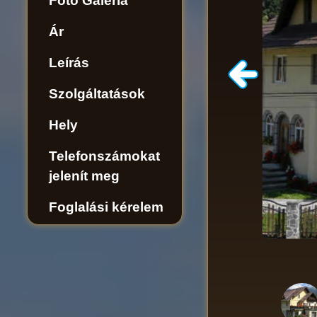
Fotó Galéria
Ár
Leírás
Szolgáltatások
Hely
Telefonszámokat
jelenít meg
Foglalási kérelem