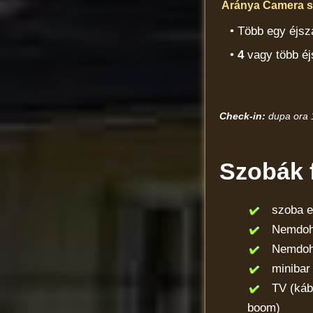
Áránya Camera st
• Több egy éjsz
•
4
vagy több éj
Check-in:
dupa ora 
Szobák f
szoba erk
Nemdohá
Nemdohá
minibar
TV (kábelt
boom)