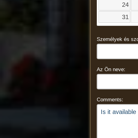
24
31
Személyek és sz
Az Ön neve:
Comments: