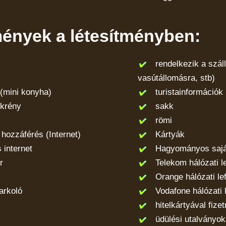
mények a létesítményben:
rendelkezik a szállí
vasútállomásra, stb)
mini konyha)
turistainformációk
krény
sakk
römi
hozzáférés (Internet)
Kártyák
internet
Hagyományos saját
r
Telekom hálózati le
Orange hálózati lef
arkoló
Vodafone hálózati l
hitelkártyával fizet
üdülési utalványoka