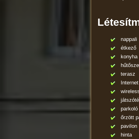
Létesít
nappali
étkező
konyha (
hűtősze
terasz
Internet 
wireless 
játszóté
parkoló
őrzött p
pavilon
hinta