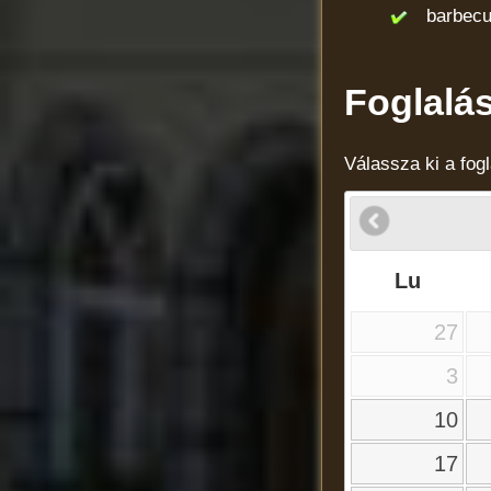
barbecue 
Foglalás
Válassza ki a fogl
Lu
27
3
10
17