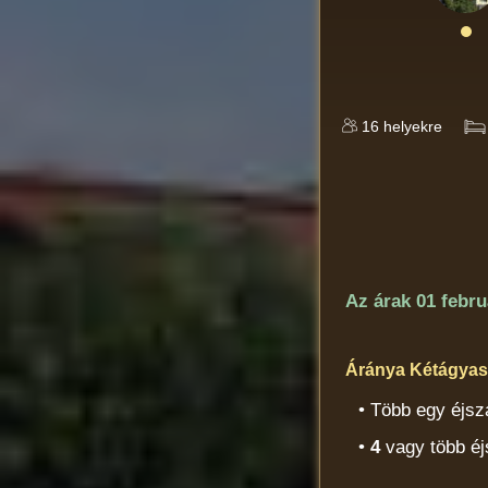
16
helyekre
Az árak
01 febru
Áránya Kétágyas s
• Több egy éjsz
•
4
vagy több éj