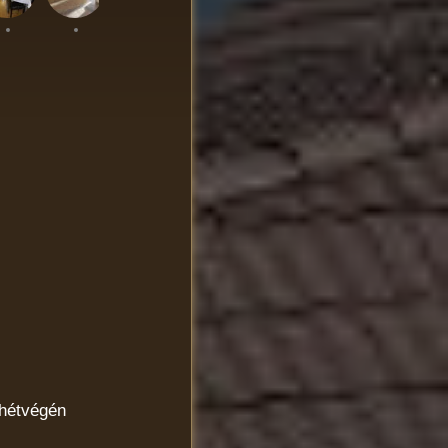
 hétvégén