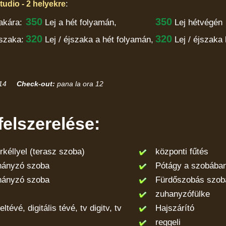
:
udio - 2 helyekre
350
350
akára:
Lej
a hét folyamán,
Lej hétvégén
320
320
szaka:
Lej / éjszaka
a hét folyamán,
Lej / éjszaka
14
Check-out:
pana la ora 12
elszerelése:
éllyel (terasz szoba)
központi fűtés
nyzó szoba
Pótágy a szobába
nyzó szoba
Fürdőszobás szob
zuhanyzófülke
évé, digitális tévé, tv digitv, tv
Hajszárító
reggeli