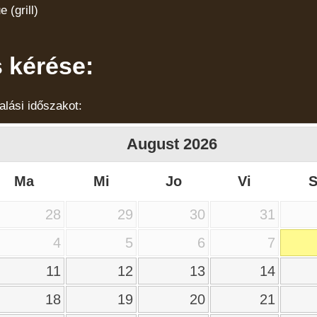
(grill)
 kérése:
alási időszakot:
August
2026
Ma
Mi
Jo
Vi
28
29
30
31
4
5
6
7
11
12
13
14
18
19
20
21