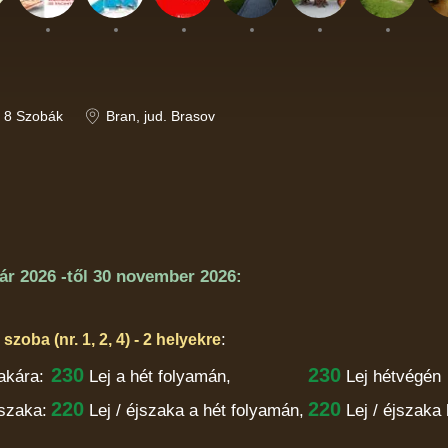
8
Szobák
Bran
, jud. Brasov
ár 2026
-től
30 november 2026:
:
zoba (nr. 1, 2, 4) - 2 helyekre
230
230
akára:
Lej
a hét folyamán,
Lej hétvégén
220
220
szaka:
Lej / éjszaka
a hét folyamán,
Lej / éjszaka